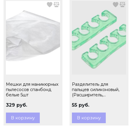
Мешки для маникюрных
Разделитель для
пылесосов спанбонд
пальцев силиконовый,
белые 5шт
(Расширитель,
прозрачно-зеленый), 2
329 руб.
55 руб.
шт
В корзину
В корзину