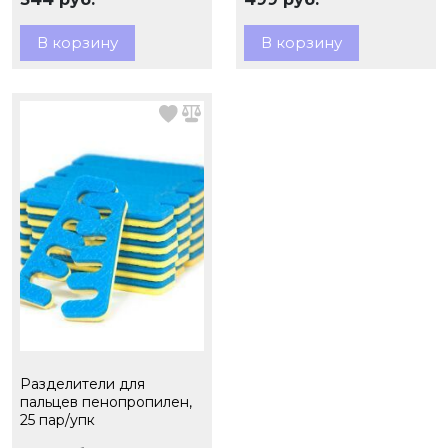
снятия липкого слоя, 250
шт
В корзину
В корзину
Разделители для
пальцев пенопропилен,
25 пар/упк