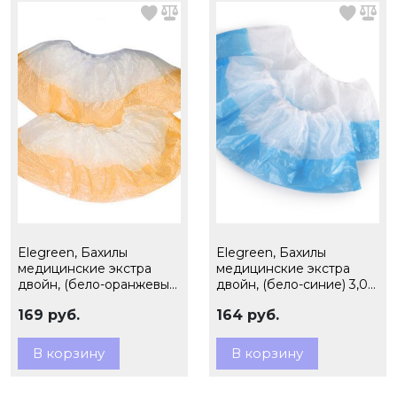
Elegreen, Бахилы
Elegreen, Бахилы
медицинские экстра
медицинские экстра
двойн, (бело-оранжевые)
двойн, (бело-синие) 3,0
3,0 гр, 50 пар, ЭГД-40 БО
гр, 50 пар, арт. ЭГД-40
169 руб.
164 руб.
БС
В корзину
В корзину