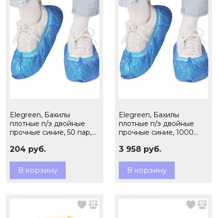
Elegreen, Бахилы
Elegreen, Бахилы
плотные п/э двойные
плотные п/э двойные
прочные синие, 50 пар,
прочные синие, 1000
6,0 гр., арт.ГПЭГ-60/2/50
пар, 6,0 гр.,
204 руб.
3 958 руб.
арт.ГПЭГ-60/2/50
В корзину
В корзину