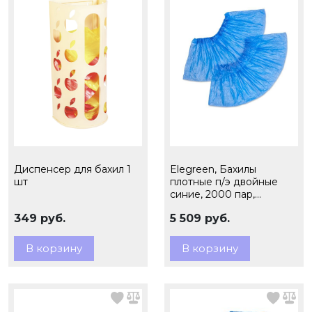
Диспенсер для бахил 1
Elegreen, Бахилы
шт
плотные п/э двойные
синие, 2000 пар,
(фасовка по 50 пар), 3,9
349 руб.
5 509 руб.
гр., арт. ЭГ-35/2/50
В корзину
В корзину