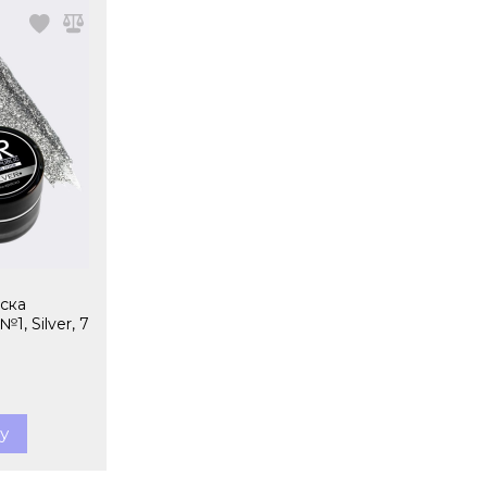
аска
, Silver, 7
.
у