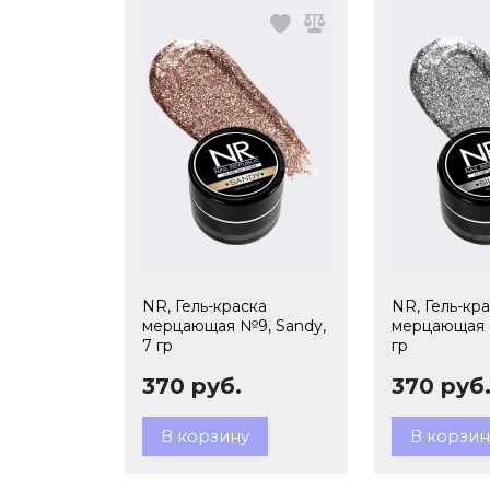
NR, Гель-краска
NR, Гель-кр
мерцающая №9, Sandy,
мерцающая №1
7 гр
гр
370 руб.
370 руб
В корзину
В корзин