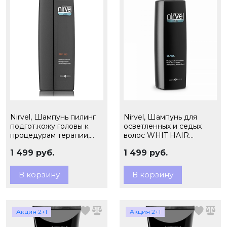
Nirvel, Шампунь пилинг
Nirvel, Шампунь для
подгот.кожу головы к
осветленных и седых
процедурам терапии,
волос WHIT HAIR
1000мл, арт.8387
SHAMPOO, 1000 мл,
1 499 руб.
1 499 руб.
арт.8399
В корзину
В корзину
Акция 2+1
Акция 2+1