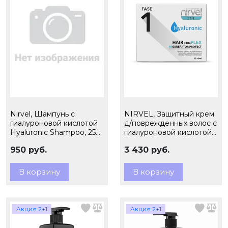
Nirvel, Шампунь с
NIRVEL, Защитный крем
гиалуроновой кислотой
д/поврежденных волос с
Hyaluronic Shampoo, 250
гиалуроновой кислотой
мл
(1 фаза)/Fase 1, 12х8мл
950 руб.
3 430 руб.
арт.6210
В корзину
В корзину
Акция 2+1
Акция 2+1